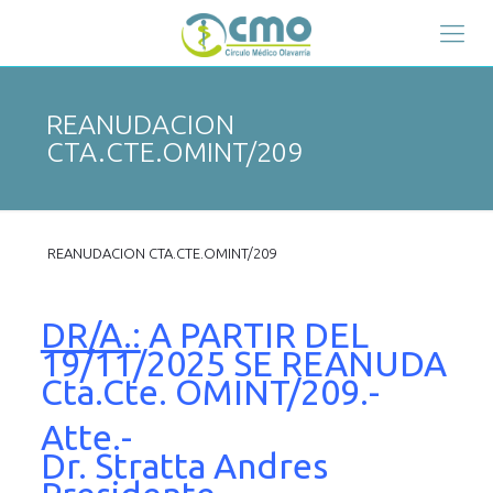
REANUDACION
CTA.CTE.OMINT/209
REANUDACION CTA.CTE.OMINT/209
DR/A.:
A PARTIR DEL
19/11/2025 SE REANUDA
Cta.Cte. OMINT/209.-
Atte.-
Dr. Stratta Andres